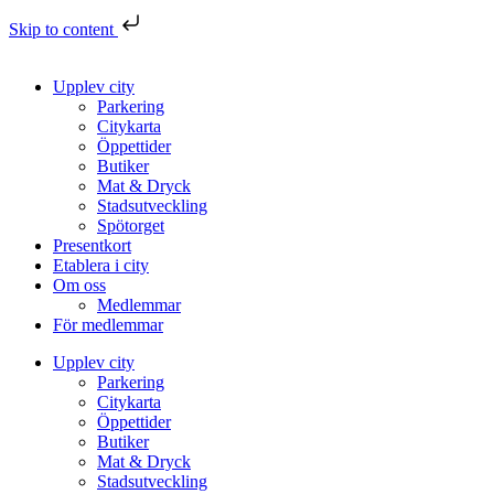
Skip to content
Upplev city
Parkering
Citykarta
Öppettider
Butiker
Mat & Dryck
Stadsutveckling
Spötorget
Presentkort
Etablera i city
Om oss
Medlemmar
För medlemmar
Upplev city
Parkering
Citykarta
Öppettider
Butiker
Mat & Dryck
Stadsutveckling