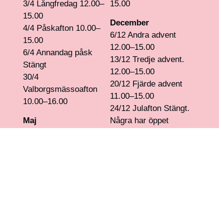
3/4 Långfredag 12.00–
15.00
15.00
December
4/4 Påskafton 10.00–
6/12 Andra advent
15.00
12.00–15.00
6/4 Annandag påsk
13/12 Tredje advent.
Stängt
12.00–15.00
30/4
20/12 Fjärde advent
Valborgsmässoafton
11.00–15.00
10.00–16.00
24/12 Julafton Stängt.
Maj
Några har öppet
1/5 Första maj Stängt
10.00-13.00
14/5 Kristi himmelsfärd
25/12 Juldagen Stängt
12.00–15.00
26/12 Annandag jul
11.00–16.00
Juni
31/12 Nyårsafton
6/6 Nationaldagen
10.00–13.00
10.00–15.00
19/6 Midsommarafton
2027