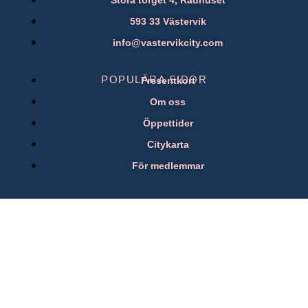
Stora torget 4, Rådhuset
593 33 Västervik
info@vastervikcity.com
POPULÄRA SIDOR
Presentkort
Om oss
Öppettider
Citykarta
För medlemmar