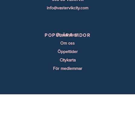
info@vastervikcity.com
Presentkort
POPULÄRA SIDOR
Om oss
Öppettider
Citykarta
För medlemmar