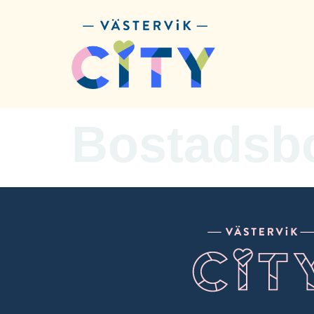
content
Bostadsb