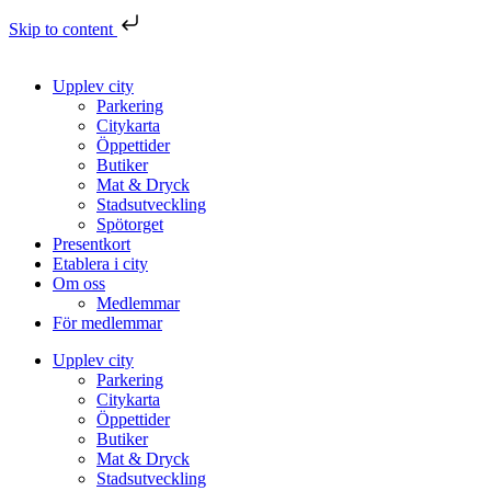
Skip to content
Upplev city
Parkering
Citykarta
Öppettider
Butiker
Mat & Dryck
Stadsutveckling
Spötorget
Presentkort
Etablera i city
Om oss
Medlemmar
För medlemmar
Upplev city
Parkering
Citykarta
Öppettider
Butiker
Mat & Dryck
Stadsutveckling