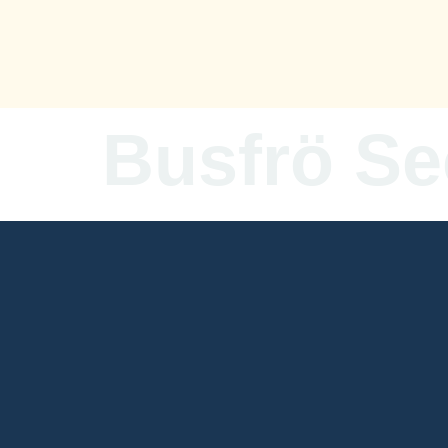
content
Busfrö S