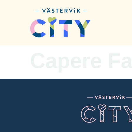
content
Capere Fa