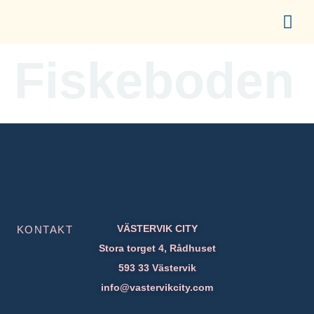
content
UPPLEV CITY
ETABLERA I CITY
FÖR ME
Fiskeboden
VÄSTERVIK CITY
KONTAKT
Stora torget 4, Rådhuset
593 33 Västervik
info@vastervikcity.com