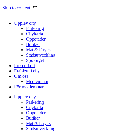
Skip to content
Upplev city
Parkering
Citykarta
Öppettider
Butiker
Mat & Dryck
Stadsutveckling
Spötorget
Presentkort
Etablera i city
Om oss
Medlemmar
För medlemmar
Upplev city
Parkering
Citykarta
Öppettider
Butiker
Mat & Dryck
Stadsutveckling