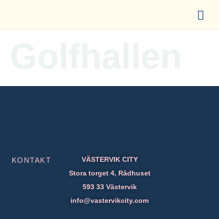
content
UPPLEV CITY
ETABLERA I CITY
FÖR ME
Golfhallen
VÄSTERVIK CITY
KONTAKT
Stora torget 4, Rådhuset
593 33 Västervik
info@vastervikcity.com