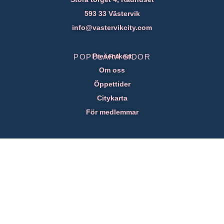
593 33 Västervik
info@vastervikcity.com
Presentkort
POPULÄRA SIDOR
Om oss
Öppettider
Citykarta
För medlemmar