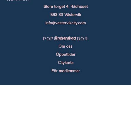
Stora torget 4, Rådhuset
593 33 Västervik
info@vastervikcity.com
POPULÄRA SIDOR
Presentkort
Om oss
Öppettider
Citykarta
För medlemmar