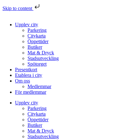
Skip to content
Upplev city
Parkering
Citykarta
Öppettider
Butiker
Mat & Dryck
Stadsutveckling
Spötorget
Presentkort
Etablera i city
Om oss
Medlemmar
För medlemmar
Upplev city
Parkering
Citykarta
Öppettider
Butiker
Mat & Dryck
Stadsutveckling