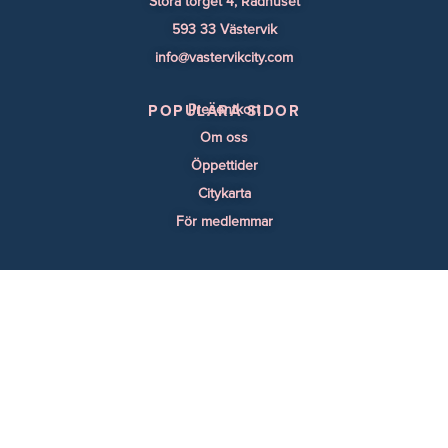
Stora torget 4, Rådhuset
593 33 Västervik
info@vastervikcity.com
Presentkort
POPULÄRA SIDOR
Om oss
Öppettider
Citykarta
För medlemmar