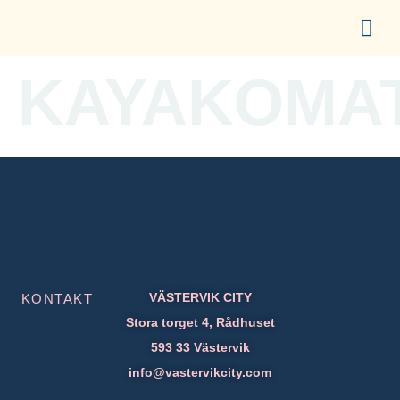
content
UPPLEV CITY
ETABLERA I CITY
FÖR ME
KAYAKOMA
VÄSTERVIK CITY
KONTAKT
Stora torget 4, Rådhuset
593 33 Västervik
info@vastervikcity.com