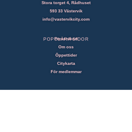
Stora torget 4, Rådhuset
593 33 Västervik
info@vastervikcity.com
Presentkort
POPULÄRA SIDOR
Om oss
Öppettider
Citykarta
För medlemmar