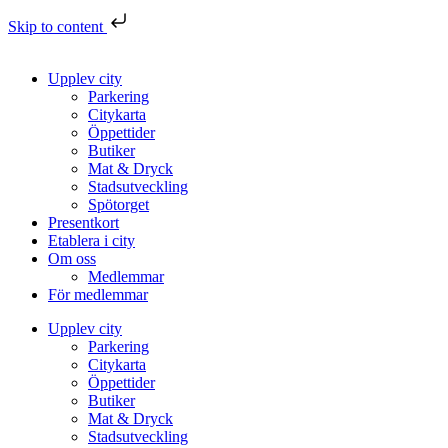
Skip to content
Upplev city
Parkering
Citykarta
Öppettider
Butiker
Mat & Dryck
Stadsutveckling
Spötorget
Presentkort
Etablera i city
Om oss
Medlemmar
För medlemmar
Upplev city
Parkering
Citykarta
Öppettider
Butiker
Mat & Dryck
Stadsutveckling