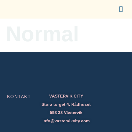
content
UPPLEV CITY
ETABLERA I CITY
FÖR ME
Normal
VÄSTERVIK CITY
KONTAKT
Stora torget 4, Rådhuset
593 33 Västervik
info@vastervikcity.com