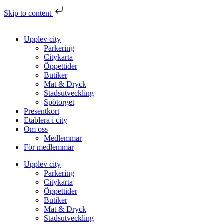
Skip to content
Upplev city
Parkering
Citykarta
Öppettider
Butiker
Mat & Dryck
Stadsutveckling
Spötorget
Presentkort
Etablera i city
Om oss
Medlemmar
För medlemmar
Upplev city
Parkering
Citykarta
Öppettider
Butiker
Mat & Dryck
Stadsutveckling