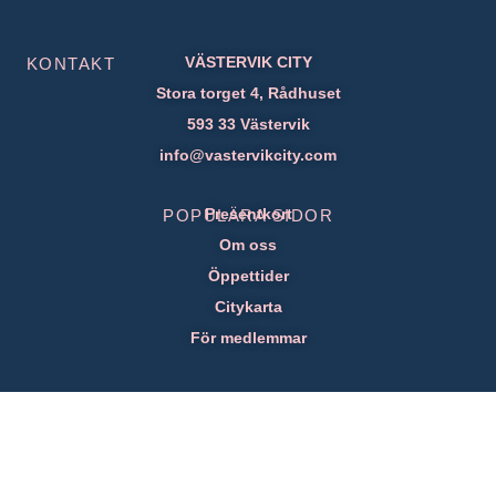
VÄSTERVIK CITY
KONTAKT
Stora torget 4, Rådhuset
593 33 Västervik
info@vastervikcity.com
Presentkort
POPULÄRA SIDOR
Om oss
Öppettider
Citykarta
För medlemmar