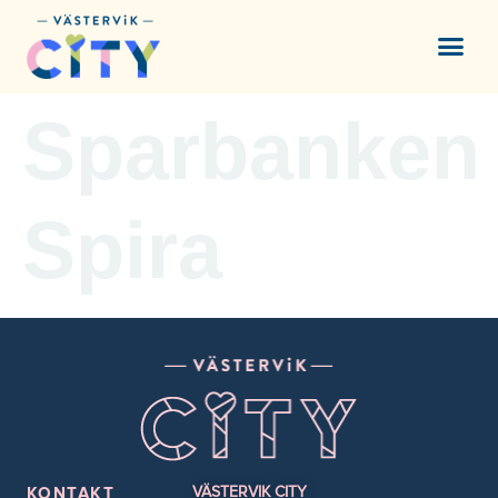
content
Sparbanken
Spira
VÄSTERVIK CITY
KONTAKT