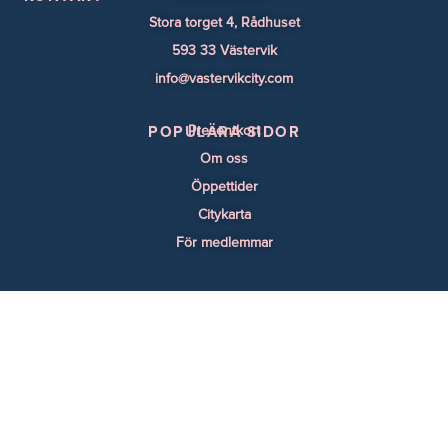
Stora torget 4, Rådhuset
593 33 Västervik
info@vastervikcity.com
Presentkort
POPULÄRA SIDOR
Om oss
Öppettider
Citykarta
För medlemmar