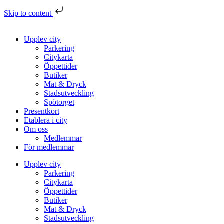
Skip to content
Upplev city
Parkering
Citykarta
Öppettider
Butiker
Mat & Dryck
Stadsutveckling
Spötorget
Presentkort
Etablera i city
Om oss
Medlemmar
För medlemmar
Upplev city
Parkering
Citykarta
Öppettider
Butiker
Mat & Dryck
Stadsutveckling