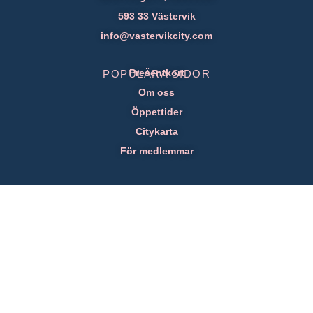
593 33 Västervik
info@vastervikcity.com
Presentkort
POPULÄRA SIDOR
Om oss
Öppettider
Citykarta
För medlemmar