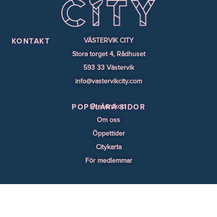
VÄSTERVIK CITY
KONTAKT
Stora torget 4, Rådhuset
593 33 Västervik
info@vastervikcity.com
Presentkort
POPULÄRA SIDOR
Om oss
Öppettider
Citykarta
För medlemmar