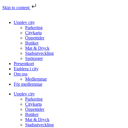
Skip to content
Upplev city
Parkering
Citykarta
Öppettider
Butiker
Mat & Dryck
Stadsutveckling
Spötorget
Presentkort
Etablera i city
Om oss
Medlemmar
För medlemmar
Upplev city
Parkering
Citykarta
Öppettider
Butiker
Mat & Dryck
Stadsutveckling