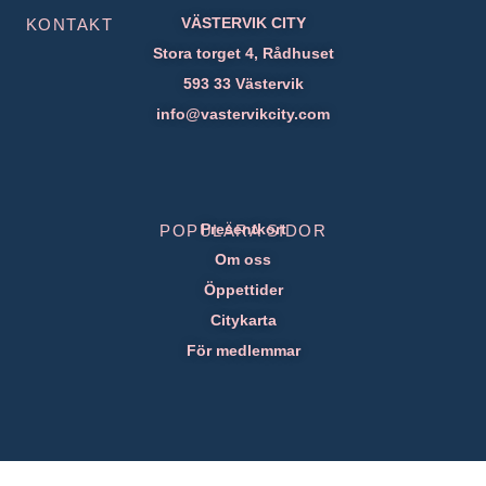
VÄSTERVIK CITY
KONTAKT
Stora torget 4, Rådhuset
593 33 Västervik
info@vastervikcity.com
Presentkort
POPULÄRA SIDOR
Om oss
Öppettider
Citykarta
För medlemmar