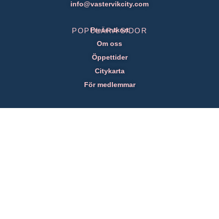
info@vastervikcity.com
Presentkort
POPULÄRA SIDOR
Om oss
Öppettider
Citykarta
För medlemmar