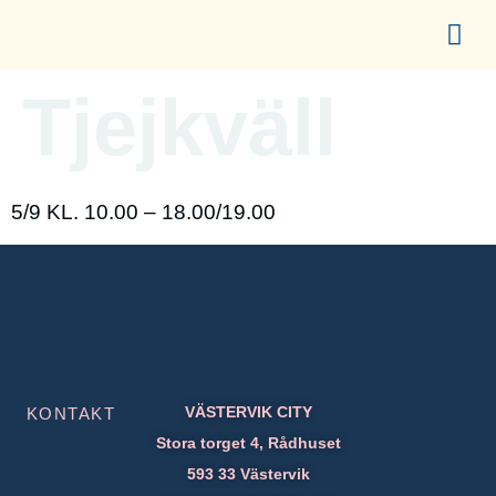
content
UPPLEV CITY
ETABLERA I CITY
FÖR ME
Tjejkväll
5/9 KL. 10.00 – 18.00/19.00
VÄSTERVIK CITY
KONTAKT
Stora torget 4, Rådhuset
593 33 Västervik