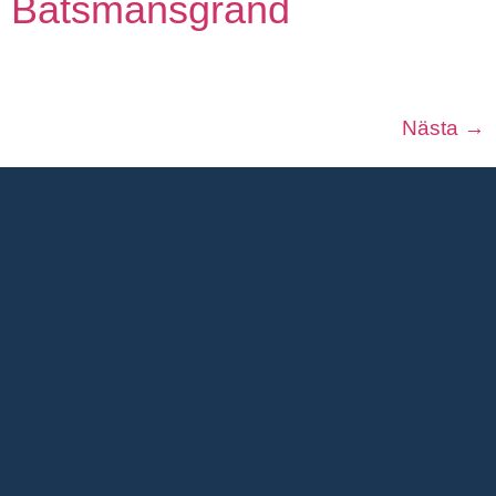
Båtsmansgränd
Nästa
→