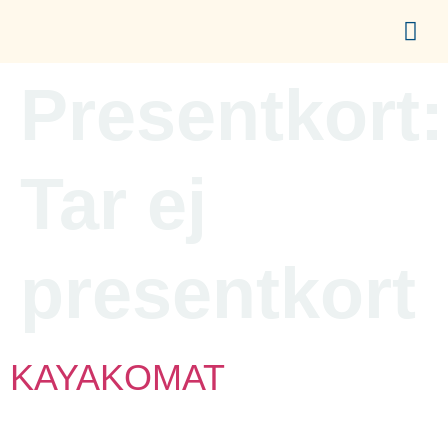
content
UPPLEV CITY
ETABLERA I CITY
FÖR ME
Presentkort:
Tar ej
presentkort
KAYAKOMAT