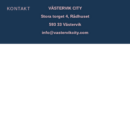
VÄSTERVIK CITY
KONTAKT
Stora torget 4, Rådhuset
593 33 Västervik
info@vastervikcity.com
Presentkort
POPULÄRA SIDOR
Om oss
Öppettider
Citykarta